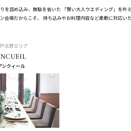
わりを詰め込み、無駄を省いた
「賢い大人ウエディング」を叶
ラン会場だからこそ、
持ち込みやお料理内容など柔軟に対応い
戸北野エリア
ENCUEIL
アンクィール