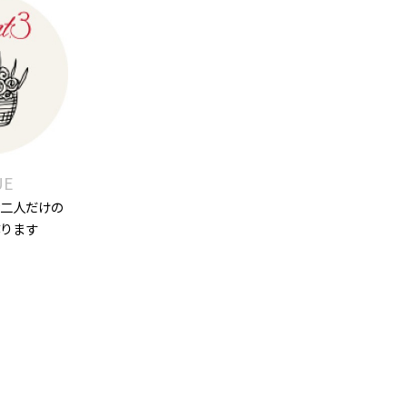
UE
二人だけの
ります