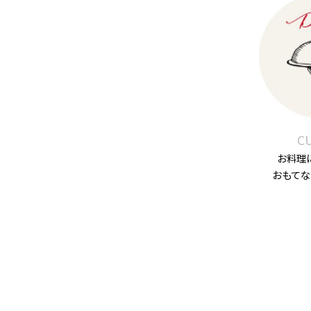
CU
お料理
おもて