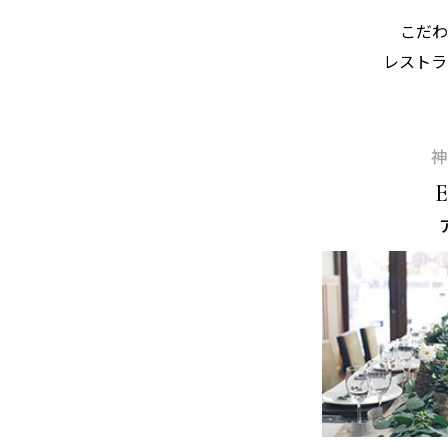
こだ
レスト
神